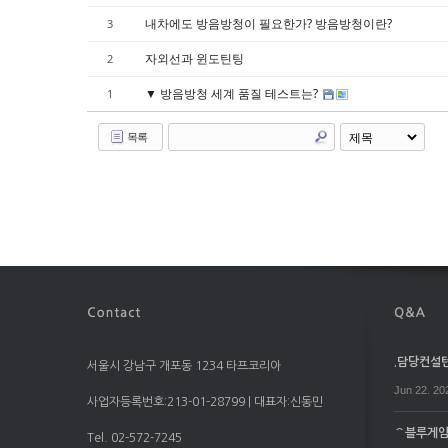
Sketchbook5, 스케치북5
Sketchbook5, 스케치북5
내차에도 방음방청이 필요한가? 방음방청이란?
3
자외선과 윈도틴팅
2
▼ 방음방청 세계 품질 테스트는?
1
목록
.담당컨설턴트
서울시 강남구 개포동 1234 타프코리아
Jun 22. 20
사업자등록번호:213-01-28799 | 대표자:신동민
⌒블루게임⌒
Tel. 02-572-7245