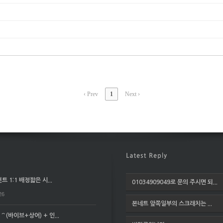
‹ Prev
1
Next ›
 1:1 배정짧은 시...
01034909049로 문의 주시면 되...
26
본네트 앞쪽일부의 스크래치는 ...
(바이브+상어) + 인...