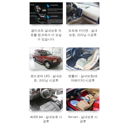
Sketchbook5, 스케치북5
Sketchbook5, 스케치북5
옵티코트 실내보호 자
포르쉐 카이엔 - 실내
료를 링크에서 더 보실
보호, 크리닝 시공후
수 있습니다.
랜드로버 LR3 - 실내보
벤틀리 - 실내보호(새
호, 크리닝 시공후
차패키지) 시공후
AUDI A4 - 실내보호 시
ferrari - 실내보호 시
공후
공후